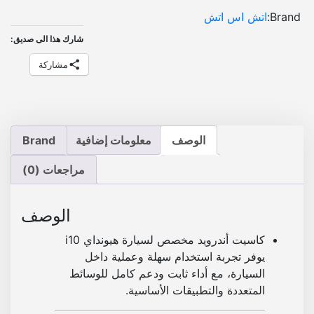
ر
Brand:
اتش اس اتش
و
ي
شارك هذا الى صديق:
د
مشاركة
ه
ي
و
ن
د
الوصف
معلومات إضافية
Brand
ا
ي
مراجعات (0)
i
1
الوصف
0
|
كاسيت أندرويد مخصص لسيارة هيونداي i10
ب
يوفر تجربة استخدام سهلة وعملية داخل
ل
السيارة، مع أداء ثابت ودعم كامل للوسائط
و
المتعددة والتطبيقات الأساسية.
ت