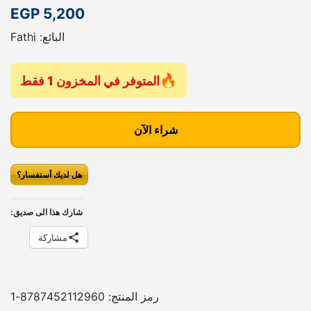
EGP
5,200
البائع: Fathi
المتوفر في المخزون 1 فقط
ك
م
شراء الآن
ي
ة
هل لديك أستفسار؟
ك
ا
س
شارك هذا الى صديق:
ي
مشاركة
ت
أ
ن
د
رمز المنتج:
8787452112960-1