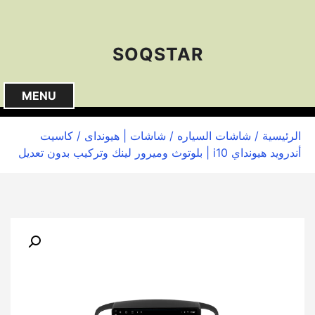
S
k
i
SOQSTAR
p
t
o
MENU
c
o
الرئيسية
/
شاشات السياره
/
شاشات | هيونداى
/ كاسيت
n
أندرويد هيونداي i10 | بلوتوث وميرور لينك وتركيب بدون تعديل
t
e
n
t
🔍