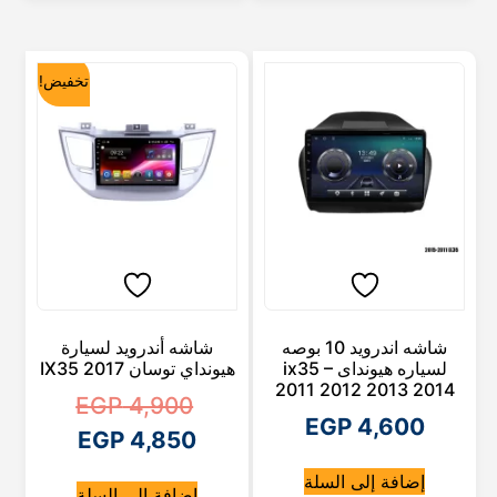
تخفيض!
شاشه اندرويد 10 بوصه
شاشه أندرويد لسيارة
لسياره هيونداى ix35 –
هيونداي توسان 2017 IX35
2011 2012 2013 2014
ا
EGP
4,900
EGP
4,600
ا
ل
EGP
4,850
ل
س
إضافة إلى السلة
إضافة إلى السلة