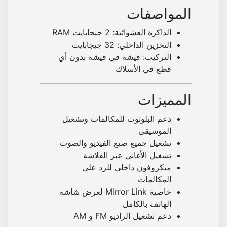
و
المواصفات
ث
و
الذاكرة العشوائية: 2 جيجابايت RAM
م
التخزين الداخلي: 32 جيجابايت
ي
التركيب: فيشة في فيشة بدون أي
ر
قطع في الأسلاك
و
ر
المميزات
ل
ي
دعم البلوتوث للمكالمات وتشغيل
ن
الموسيقى
ك
تشغيل جميع صيغ الفيديو والصوت
و
تشغيل الأغاني عبر الفلاشة
ت
ميكروفون داخلي للرد على
ر
المكالمات
ك
خاصية Mirror Link لعرض شاشة
ي
الهاتف بالكامل
ب
دعم تشغيل الراديو FM و AM
ب