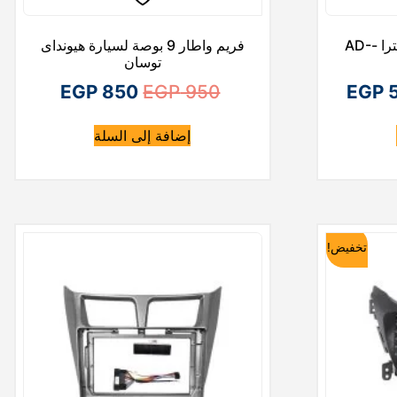
G
G
كاسيت اندرويد هيونداى النترا -AD-
فريم واطار 9 بوصة لسيارة هيونداى
P
P
توسان
ا
ا
ا
EGP
850
EGP
950
EGP
5
4
5
ل
ل
ل
,
,
إضافة إلى السلة
س
س
س
9
6
ع
ع
ع
0
0
ر
ر
ر
0
0
ا
ا
ا
.
.
تخفيض!
ل
ل
ل
ح
أ
ح
ا
ص
ا
ل
ل
ل
ي
ي
ي
ه
ه
ه