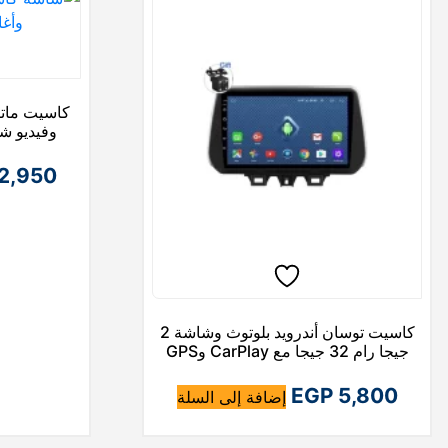
كاسيت ماتر
وفيديو شاشة 9 بوصة و
2,950
كاسيت توسان أندرويد بلوتوث وشاشة 2
جيجا رام 32 جيجا مع CarPlay وGPS
EGP
5,800
إضافة إلى السلة