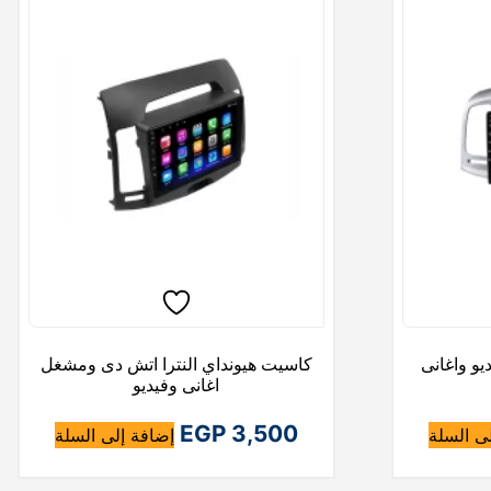
.
و واغانى
كاسيت هيونداي النترا اتش دى ومشغل
اغانى وفيديو
EGP
3,500
ى السلة
إضافة إلى السلة