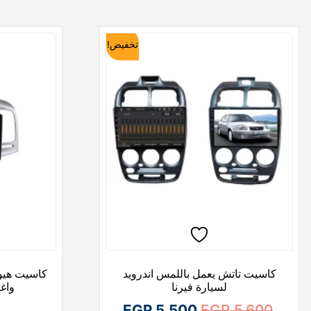
تخفيض!
كاسيت تاتش يعمل باللمس اندرويد
كاسيت هيو
لسيارة فيرنا
واغ
ا
ا
EGP
5,500
EGP
5,600