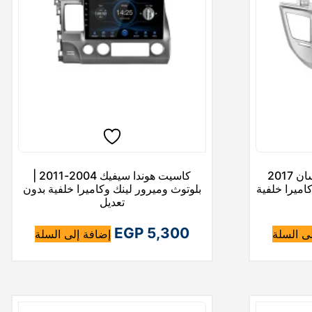
ل
ي
ه
و
:
E
G
P
كاسيت أندرويد هيونداي توسان 2017
كاسيت هوندا سيفيك 2004-2011 |
وكاميرا خلفية
بلوتوث وميرور لينك وكاميرا خلفية بدون
تعديل
5
EGP
5,300
,
ى السلة
إضافة إلى السلة
4
0
0