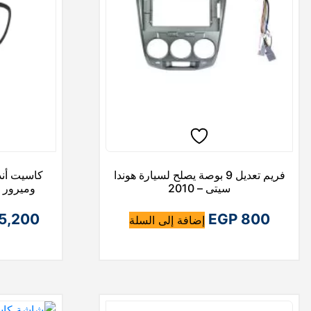
ص
ا
ل
ل
ي
ي
ه
ه
و
و
:
:
E
E
G
G
فريم تعديل 9 بوصة يصلح لسيارة هوندا
P
P
سيتى – 2010
وميرور ل
5,200
EGP
800
إضافة إلى السلة
7
9
5
5
0
0
.
.