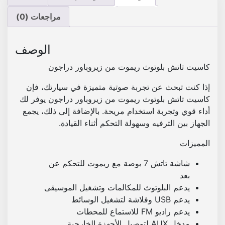
م
0
0
و
مراجعات (0)
0
0
ت
.
.
م
الوصف
ن
ز
كاسيت تاتش بلوتوث ريموت من زيروباور دراجون
ي
إذا كنت تبحث عن تجربة صوتية متميزة في سيارتك، فإن
ر
كاسيت تاتش بلوتوث ريموت من زيروباور دراجون يوفر لك
و
أداء قوي وتجربة استخدام مريحة. بالإضافة إلى ذلك، يجمع
ب
الجهاز بين الترفيه وسهولة التحكم أثناء القيادة.
ا
و
المميزات
ر
د
شاشة تاتش 7 بوصة مع ريموت للتحكم عن
ر
بعد
ا
يدعم البلوتوث للمكالمات وتشغيل الموسيقى
ج
يدعم USB وفلاشة لتشغيل الوسائط
و
يدعم راديو FM للاستماع للمحطات
ن
مدخل AUX لتوصيل الأجهزة الخارجية