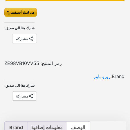
ي
أ
ح
ة
هل لديك أستفسار؟
ك
ص
ا
ا
ل
ل
س
شارك هذا الى صديق:
ي
ي
ي
مشاركة
ت
ه
ه
ت
و
و
ا
:
:
ت
رمز المنتج:
ZE98VB10VV55
ش
E
E
Brand:
زيرو باور
ب
G
G
ل
شارك هذا الى صديق:
P
P
و
مشاركة
ت
و
1
2
ث
,
,
ر
8
2
ي
الوصف
معلومات إضافية
Brand