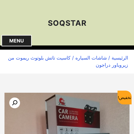
S
k
i
SOQSTAR
p
t
o
MENU
c
o
الرئيسية
/
شاشات السياره
/ كاسيت تاتش بلوتوث ريموت من
n
زيروباور دراجون
t
e
n
t
تخفيض!
🔍