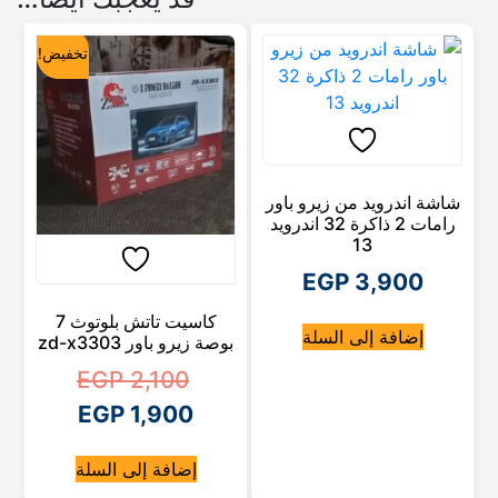
تخفيض!
شاشة اندرويد من زيرو باور
رامات 2 ذاكرة 32 اندرويد
13
EGP
3,900
كاسيت تاتش بلوتوث 7
إضافة إلى السلة
بوصة زيرو باور zd-x3303
ا
EGP
2,100
ا
ل
EGP
1,900
ل
س
إضافة إلى السلة
ع
س