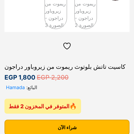
كاسيت تاتش بلوتوث ريموت من زيروباور دراجون
ا
ا
EGP
1,800
EGP
2,200
ل
ل
البائع:
Hamada
س
س
ع
ع
المتوفر في المخزون 2 فقط
ر
ر
ك
ا
ا
م
شراء الآن
ل
ل