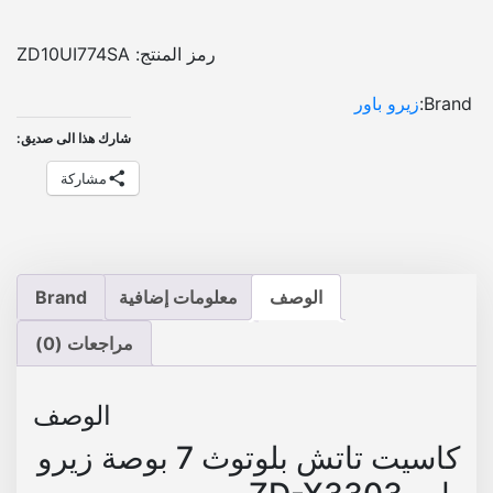
و
و
ا
:
:
ت
رمز المنتج:
ZD10UI774SA
ش
E
E
Brand:
زيرو باور
ب
G
G
ل
شارك هذا الى صديق:
P
P
و
مشاركة
ت
و
1
2
ث
,
,
7
9
1
ب
الوصف
معلومات إضافية
Brand
و
0
0
ص
مراجعات (0)
0
0
ة
.
.
ز
الوصف
ي
ر
كاسيت تاتش بلوتوث 7 بوصة زيرو
و