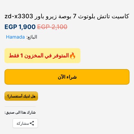
كاسيت تاتش بلوتوث 7 بوصة زيرو باور zd-x3303
ا
ا
EGP
1,900
EGP
2,100
ل
ل
البائع:
Hamada
س
س
ع
ع
المتوفر في المخزون 1 فقط
ر
ر
ك
ا
ا
م
شراء الآن
ل
ل
ي
أ
ح
ة
هل لديك أستفسار؟
ك
ص
ا
ا
ل
ل
س
شارك هذا الى صديق:
ي
ي
ي
مشاركة
ت
ه
ه
ت