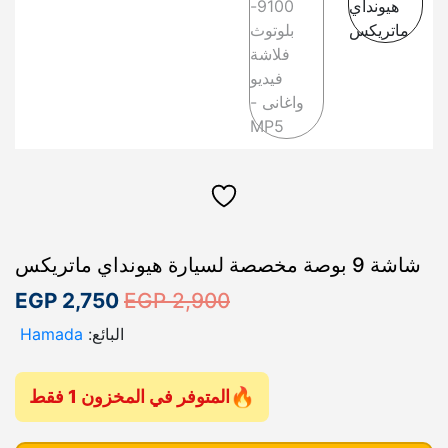
شاشة 9 بوصة مخصصة لسيارة هيونداي ماتريكس
ا
ا
EGP
2,750
EGP
2,900
ل
ل
البائع:
Hamada
س
س
ع
ع
المتوفر في المخزون 1 فقط
ر
ر
ك