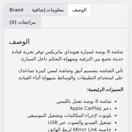
س
7
9
ي
الوصف
معلومات إضافية
Brand
ا
5
0
ر
مراجعات (0)
0
0
ة
.
.
ه
الوصف
ي
و
شاشة 9 بوصة لسيارة هيونداي ماتريكس توفر تجربة قيادة
ن
حديثة تجمع بين الترفيه وسهولة التحكم داخل السيارة.
د
تأتي الشاشة بتصميم أنيق وشاشة لمس كبيرة تساعدك
ا
على استخدام التطبيقات والوسائط بسهولة أثناء القيادة.
ي
م
المميزات الرئيسية:
ا
ت
شاشة 9 بوصة تعمل باللمس
ر
دعم Apple CarPlay
ي
بلوتوث لإجراء المكالمات وتشغيل الموسيقى
ك
تشغيل الفيديو والصوت عبر USB
س
خاصية Mirror Link لربط الهاتف