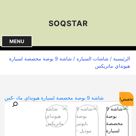
S
k
i
SOQSTAR
p
t
o
MENU
c
o
الرئيسية
/
شاشات السياره
/ شاشة 9 بوصة مخصصة لسيارة
n
هيونداي ماتريكس
t
e
n
t
تخفيض!
🔍