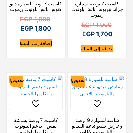
كاسيت 7 بوصة لسيارة
كاسيت 7 بوصة لسيارة دايو
ه
ي
جراند تيريوس تاتش بلوتوث
لانوس تاتش بلوتوث ريموت
ه
و
ريموت
ا
EGP
1,900
:
و
ا
EGP
1,900
ا
ل
EGP
1,800
E
:
ا
ل
EGP
1,700
ل
س
G
E
ل
س
إضافة إلى السلة
ع
س
إضافة إلى السلة
G
P
ع
س
ع
ر
P
ع
ر
ا
ر
1
ا
ر
ا
ل
1
,
ا
ل
تخفيض!
تخفيض!
ل
أ
9
,
ل
أ
ح
ص
0
8
ح
ص
ا
ل
0
0
ا
ل
ل
ي
0
.
ل
ي
ه
ي
شاشة للسيارة 9 بوصة
كاسيت 7 بوصة بشاشة
.
ه
ي
وعارض فيديو تدعم الفيديو
لمس – يدعم البلوتوث
ه
و
والبلوتوث والاغانى
والكاميرا الخلفية