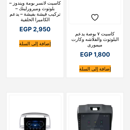
كاسيت لانسر بومة ويندوز –
ه
ي
بلوتوث وميرورلينك –
تركيب فيشة بفيشة – يدعم
ه
و
الكاميرا الخلفية
:
و
EGP
2,950
كاسيت ٧ بوصة يدعم
E
:
البلوتوث والفلاشه وكارت
إضافة إلى السلة
G
E
ميمورى
P
G
EGP
1,800
P
إضافة إلى السلة
2
,
1
0
,
0
7
0
5
0
.
.