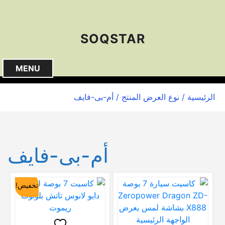
S
k
i
SOQSTAR
p
t
o
MENU
c
o
الرئيسية
/ نوع العرض المنتج / أم-بى-فايف
n
t
e
n
أم-بى-فايف
t
تخفيض!