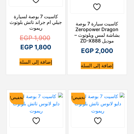
كاسيت 7 بوصة لسيارة
جيلي ام جراند تاتش بلوتوث
كاسيت سيارة 7 بوصة
ريموت
Zeropower Dragon
بشاشة لمس وبلوتوث –
ا
EGP
1,900
موديل ZD-X888
ا
ل
EGP
1,800
EGP
2,000
ل
س
إضافة إلى السلة
ع
س
إضافة إلى السلة
ع
ر
ا
ر
ا
ل
تخفيض!
تخفيض!
ل
أ
ح
ص
ا
ل
ل
ي