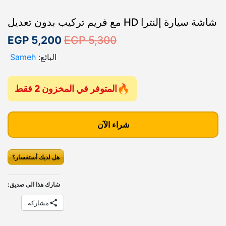
شاشة سيارة إلنترا HD مع فريم تركيب بدون تعديل
ا
ا
EGP
5,200
EGP
5,300
ل
ل
البائع:
Sameh
س
س
ع
ع
المتوفر في المخزون 2 فقط
ر
ر
ك
ا
ا
م
شراء الآن
ل
ل
ي
أ
ح
ة
هل لديك أستفسار؟
ش
ص
ا
ا
ل
ل
ش
شارك هذا الى صديق:
ي
ي
ة
مشاركة
س
ه
ه
ي