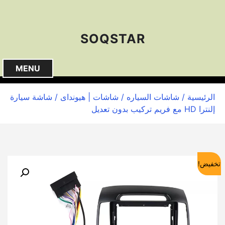
S
k
i
SOQSTAR
p
t
o
MENU
c
o
الرئيسية
/
شاشات السياره
/
شاشات | هيونداى
/ شاشة سيارة
n
إلنترا HD مع فريم تركيب بدون تعديل
t
e
n
t
تخفيض!
🔍