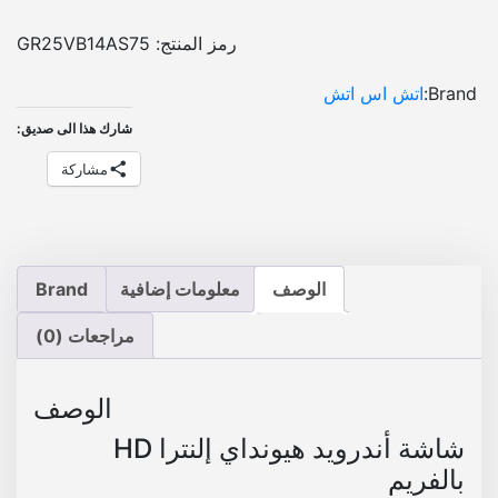
و
و
ا
:
:
ر
رمز المنتج:
GR25VB14AS75
ة
E
E
Brand:
اتش اس اتش
إ
G
G
ل
شارك هذا الى صديق:
P
P
ن
مشاركة
ت
ر
5
5
ا
,
,
H
2
3
D
الوصف
معلومات إضافية
Brand
م
0
0
ع
مراجعات (0)
0
0
ف
.
.
ر
الوصف
ي
م
شاشة أندرويد هيونداي إلنترا HD
ت
بالفريم
ر