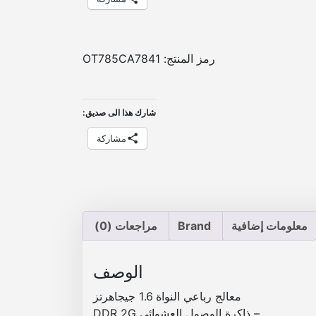
رمز المنتج:
OT785CA7841
شارك هذا الى صديق:
مشاركة
معلومات إضافية
Brand
مراجعات (0)
الوصف
معالج رباعي النواة 1.6 جيجاهرتز
– ذاكرة الوصول العشوائي DDR 2G