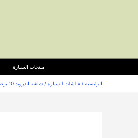
منتجات السيارة
ا
الرئيسية
/
شاشات السياره
/ شاشه اندرويد 10 بوصه لسياره اوكتافيا A5