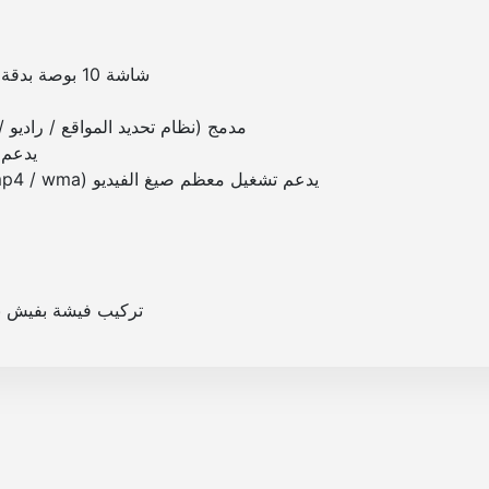
ا
و
ك
شاشة 10 بوصة بدقة 1024 * 600 عالية الدقة تعمل باللمس الحراري
ت
ا
مدمج (نظام تحديد المواقع / راديو / بلو
ف
يدعم راب
ي
يدعم تشغيل معظم صيغ الفيديو (mkv / flv / avi / dvix / mepg / mp4 / wma) و 1080 p
ا
A
5
تركيب فيشة بفيش ب