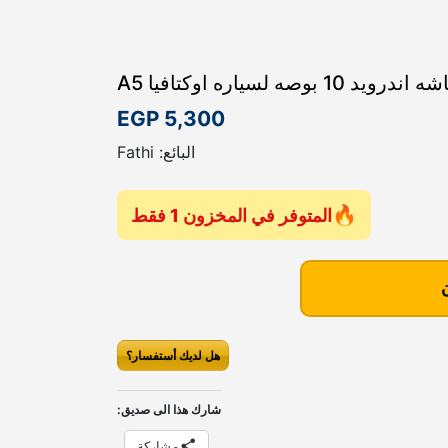
ندرويد 10 بوصه لسياره اوكتافيا A5
EGP
5,300
البائع: Fathi
المتوفر في المخزون 1 فقط
هل لديك أستفسار؟
شارك هذا الى صديق:
مشاركة