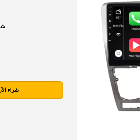
شاشه ا
ك
م
شراء الآن
ي
ة
ش
ا
ش
ه