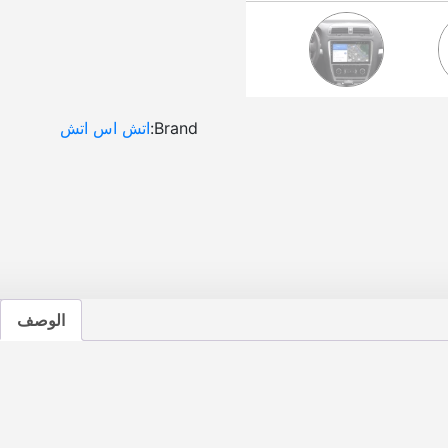
ا
ن
د
ر
و
ي
Brand:
اتش اس اتش
د
1
0
ب
و
ص
ه
ل
الوصف
س
ي
ا
ر
ه