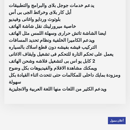
يدعم خدمات جوجل بلاى والبرامج والتطبيقات
ر
أبل كار بلاى وخرائط الجى بى أس
ش
بلوتوث وردايو واغانى وفيديو
ا
خاصية ميرورلينك نقل شاشة الهاتف
ر
ايضا الشاشة تاتش حرارى وسهلة اللمس مثل الهاتف
ك
ويدعم الكاميرا الخلفية ونظام تحديد المسافات
ر
التركيب فيشه بفيشه دون قطع اسلاك بالسياره
ا
يعمل على تحكم التارة للتحكم فى تشغيل وايقاف الاغانى
م
2 كابل يو اس بى لتشغيل فلاشه وشحن الهاتف
ا
ويمكنك مشاهدة الافلام والفيديوهات بكل وضوح
ت
ومزودة بمايك داخلى للمكالمات حتى تتحدث اثناء القيادة بكل
2
سهولة
ج
ويدعم الكثير من اللغات منها اللغة العربية والانجليزية
ي
ج
ا
ذ
ا
أعلان ممول
ك