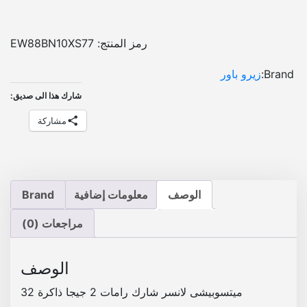
ن
و
و
د
:
:
ر
رمز المنتج:
EW88BN10XS77
و
E
E
Brand:
زيرو باور
ي
G
G
د
شارك هذا الى صديق:
P
P
م
مشاركة
ي
ت
5
5
س
,
,
و
0
1
ب
الوصف
معلومات إضافية
Brand
ي
0
0
ش
مراجعات (0)
0
0
ى
.
.
ل
الوصف
ا
ن
ميتسوبيشى لانسر شارك رامات 2 جيجا ذاكرة 32
س