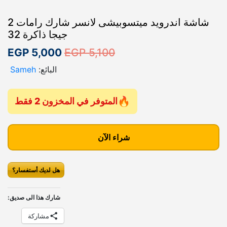
شاشة اندرويد ميتسوبيشى لانسر شارك رامات 2
جيجا ذاكرة 32
ا
ا
EGP
5,000
EGP
5,100
ل
ل
البائع:
Sameh
س
س
ع
ع
المتوفر في المخزون 2 فقط
ر
ر
ك
ا
ا
م
شراء الآن
ل
ل
ي
أ
ح
ة
هل لديك أستفسار؟
ش
ص
ا
ا
ل
ل
ش
شارك هذا الى صديق:
ي
ي
ة
مشاركة
ا
ه
ه