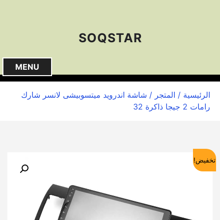
S
k
i
SOQSTAR
p
t
o
MENU
c
o
الرئيسية
/
المتجر
/ شاشة اندرويد ميتسوبيشى لانسر شارك
n
رامات 2 جيجا ذاكرة 32
t
e
n
t
تخفيض!
🔍