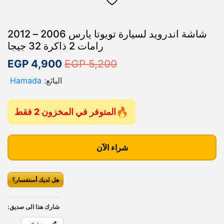
شاشة اندرويد لسيارة تويوتا يارس 2006 – 2012
رامات 2 ذاكرة 32 جيجا
ا
ا
EGP
4,900
EGP
5,200
ل
ل
البائع:
Hamada
س
س
ع
ع
المتوفر في المخزون 2 فقط
ر
ر
ك
ا
ا
م
شراء الآن
ل
ل
ي
أ
ح
ة
هل لديك أستفسار؟
ش
ص
ا
ا
ل
ل
ش
شارك هذا الى صديق:
ي
ي
ة