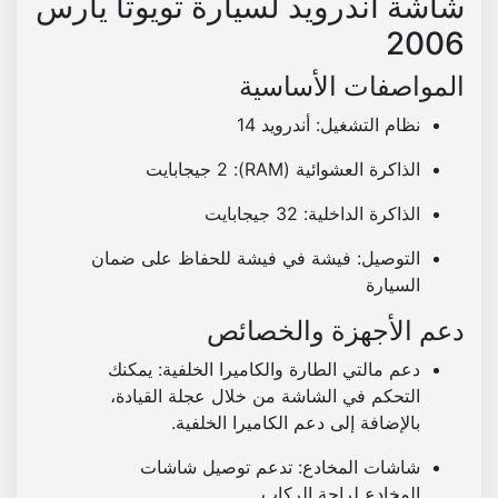
شاشة أندرويد لسيارة تويوتا يارس
ي
2006
ا
ر
المواصفات الأساسية
س
نظام التشغيل:
أندرويد 14
2
0
الذاكرة العشوائية (RAM):
2 جيجابايت
0
6
الذاكرة الداخلية:
32 جيجابايت
-
التوصيل:
فيشة في فيشة للحفاظ على ضمان
2
السيارة
0
1
دعم الأجهزة والخصائص
2
دعم مالتي الطارة والكاميرا الخلفية:
يمكنك
ر
التحكم في الشاشة من خلال عجلة القيادة،
ا
بالإضافة إلى دعم الكاميرا الخلفية.
م
ا
شاشات المخادع:
تدعم توصيل شاشات
ت
المخادع لراحة الركاب.