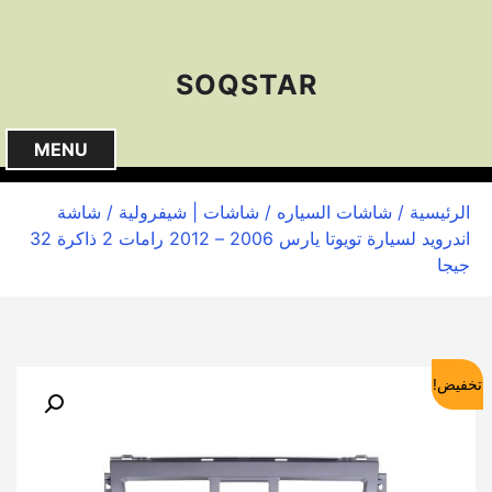
S
k
i
SOQSTAR
p
t
o
MENU
c
o
الرئيسية
/
شاشات السياره
/
شاشات | شيفرولية
/ شاشة
n
اندرويد لسيارة تويوتا يارس 2006 – 2012 رامات 2 ذاكرة 32
t
جيجا
e
n
t
تخفيض!
🔍