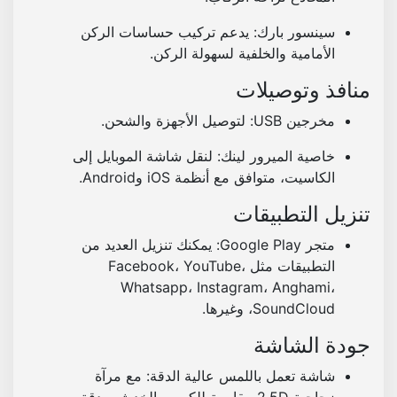
2
ذ
سينسور بارك:
يدعم تركيب حساسات الركن
ا
الأمامية والخلفية لسهولة الركن.
ك
منافذ وتوصيلات
ر
ة
مخرجين USB:
لتوصيل الأجهزة والشحن.
3
2
خاصية الميرور لينك:
لنقل شاشة الموبايل إلى
ج
الكاسيت، متوافق مع أنظمة iOS وAndroid.
ي
تنزيل التطبيقات
ج
ا
متجر Google Play:
يمكنك تنزيل العديد من
التطبيقات مثل Facebook، YouTube،
Whatsapp، Instagram، Anghami،
SoundCloud، وغيرها.
جودة الشاشة
شاشة تعمل باللمس عالية الدقة:
مع مرآة
زجاجية 2.5D مقاومة للكسر والخدش، بدقة