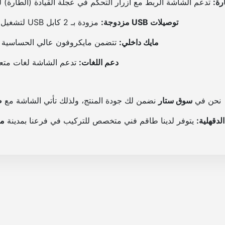
رة:
تدعم الشاشة الربط مع أزرار التحكم في عجلة القيادة (الطارة) لتغ
ب
توصيلات USB مزدوجة:
مزودة بـ 2 كابل USB لتشغيل الفلاشات وشحن هاتفك في نفس الوقت.
ل
ا
مايك داخلي:
تتضمن مايكروفون عالي الحساسية لإجر
ى
دعم اللغات:
تدعم الشاشة لغات متعددة
نحن في
سوق ستار
نضمن لك جودة المنتج، ولذلك تأتي الشاشة مع
ض
لدقهلية:
يتوفر لدينا طاقم فني متخصص للتركيب في فرعنا بمدينة
مي