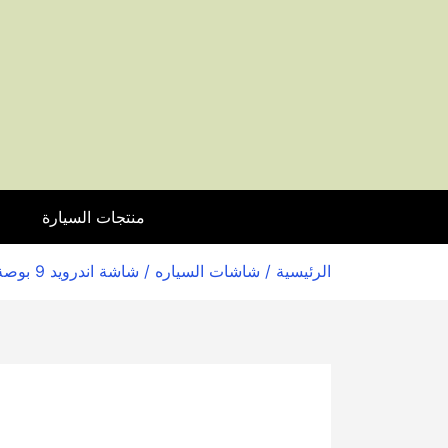
منتجات السيارة
ا
الرئيسية
/
شاشات السياره
/ شاشة اندرويد 9 بوصة لسيارة هيونداي النترا – ابل كار بلاى