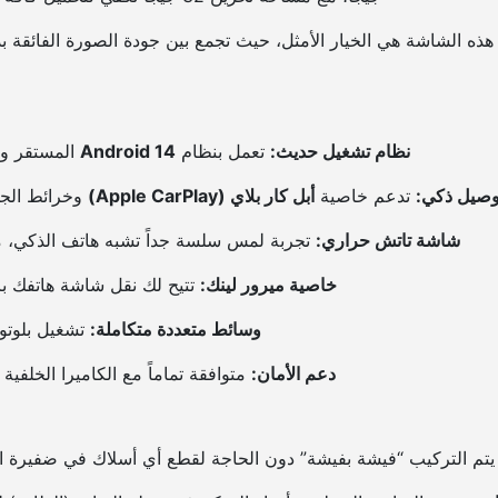
ي
هذه الشاشة هي الخيار الأمثل، حيث تجمع بين جودة الصورة الفائقة ب
و
ن
د
ا
ي
نظام تشغيل حديث:
تعمل بنظام
Android 14
المستقر وال
ا
وصيل ذكي:
تدعم خاصية
أبل كار بلاي (Apple CarPlay)
وخرائط الجي بي أس (GPS) 
ل
ن
شاشة تاتش حراري:
تجربة لمس سلسة جداً تشبه هاتف الذكي، مع 
ت
ر
خاصية ميرور لينك:
تتيح لك نقل شاشة هاتفك با
ا
وسائط متعددة متكاملة:
تشغيل بلوتوث
-
ا
دعم الأمان:
متوافقة تماماً مع الكاميرا الخلفي
ب
ل
ك
تم التركيب “فيشة بفيشة” دون الحاجة لقطع أي أسلاك في ضفيرة ال
ا
ر