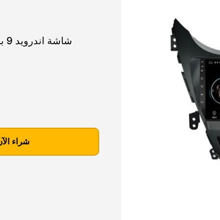
شاشة اندرويد 9 بوصة لسيارة هيونداي النترا – ابل كار بلاى
ك
م
شراء الآن
ي
ة
ش
ا
ش
ة