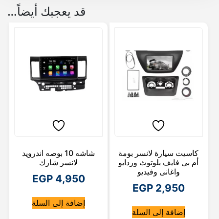
قد يعجبك أيضاً…
كاسيت سيارة لانسر بومة
شاشه 10 بوصه اندرويد
أم بى فايف بلوتوث وردايو
لانسر شارك
واغانى وفيديو
EGP
4,950
EGP
2,950
إضافة إلى السلة
إضافة إلى السلة