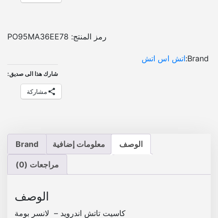
ا
ت
ش
رمز المنتج:
PO95MA36EE78
ا
ن
Brand:
اتش اس اتش
د
شارك هذا الى صديق:
ر
و
مشاركة
ي
د
-
ل
الوصف
معلومات إضافية
Brand
س
ي
مراجعات (0)
ا
ر
ة
الوصف
ل
كاسيت تاتش اندرويد – لانسر بومة
ا