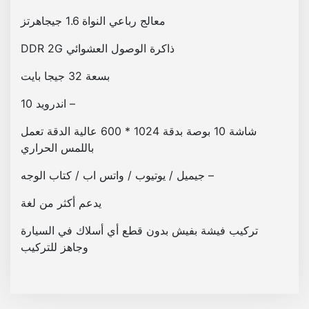
ن
معالج رباعي النواة 1.6 جيجاهرتز
س
ذاكرة الوصول العشوائي DDR 2G
ر
ب
بسعة 32 جيجا بايت
و
م
– اندرويد 10
ة
شاشة 10 بوصة بدقة 1024 * 600 عالية الدقة تعمل
باللمس الحراري
– جيميل / يوتيوب / واتس اب / كتاب الوجه
يدعم أكثر من لغة
تركيب فيشة بفيش بدون قطع أي أسلاك في السيارة
وجاهز للتركيب