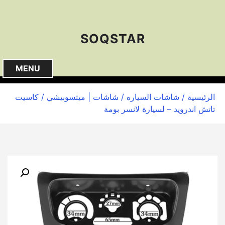
S
k
i
SOQSTAR
p
t
o
MENU
c
o
الرئيسية
/
شاشات السياره
/
شاشات | ميتسوبيشي
/ كاسيت
n
تاتش اندرويد – لسيارة لانسر بومة
t
e
n
t
🔍