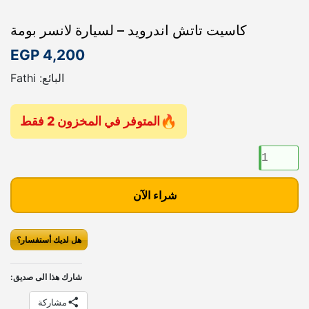
كاسيت تاتش اندرويد – لسيارة لانسر بومة
EGP
4,200
البائع: Fathi
المتوفر في المخزون 2 فقط
ك
م
ي
شراء الآن
ة
ك
ا
هل لديك أستفسار؟
س
ي
شارك هذا الى صديق:
ت
ت
مشاركة