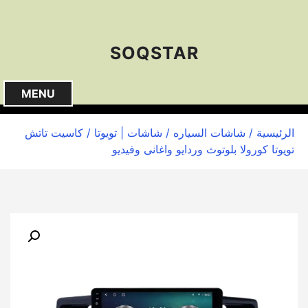
S
k
i
SOQSTAR
p
t
o
MENU
c
o
الرئيسية
/
شاشات السياره
/
شاشات | تويوتا
/ كاسيت تاتش
n
تويوتا كورولا بلوتوث وردايو واغانى وفيديو
t
e
n
t
🔍