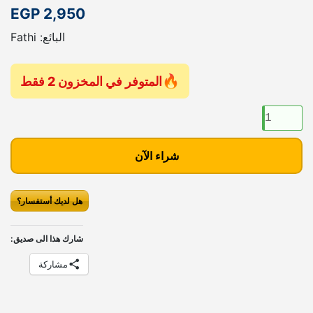
EGP
2,950
البائع: Fathi
المتوفر في المخزون 2 فقط
ك
م
ي
شراء الآن
ة
ك
ا
هل لديك أستفسار؟
س
ي
شارك هذا الى صديق:
ت
ت
مشاركة
ا
ت