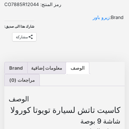
ش
رمز المنتج:
CO7885R12044
ت
و
Brand:
زيرو باور
ي
شارك هذا الى صديق:
و
ت
مشاركة
ا
ك
و
ر
الوصف
معلومات إضافية
Brand
و
ل
مراجعات (0)
ا
ب
ل
الوصف
و
كاسيت تاتش لسيارة تويوتا كورولا
ت
و
شاشة 9 بوصة
ث