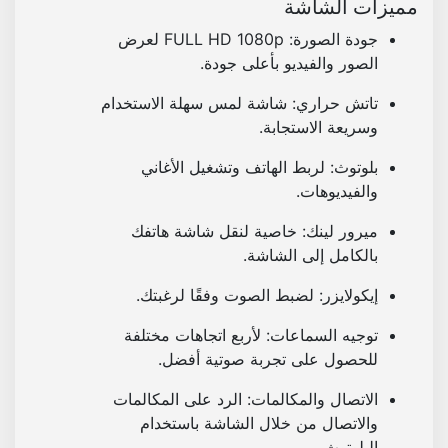
مميزات الشاشة
و
ر
جودة الصورة
: FULL HD 1080p لعرض
د
الصور والفيديو بأعلى جودة.
ا
تاتش حراري
: شاشة لمس سهلة الاستخدام
ي
وسريعة الاستجابة.
و
و
بلوتوث
: لربط الهاتف وتشغيل الأغاني
ا
والفيديوهات.
غ
ا
ميرور لينك
: خاصية لنقل شاشة هاتفك
ن
بالكامل إلى الشاشة.
ى
إيكولايزر
: لضبط الصوت وفقًا لرغبتك.
و
ف
توجيه السماعات
: لأربع اتجاهات مختلفة
ي
للحصول على تجربة صوتية أفضل.
د
ي
الاتصال والمكالمات
: الرد على المكالمات
و
والاتصال من خلال الشاشة باستخدام
البلوتوث.