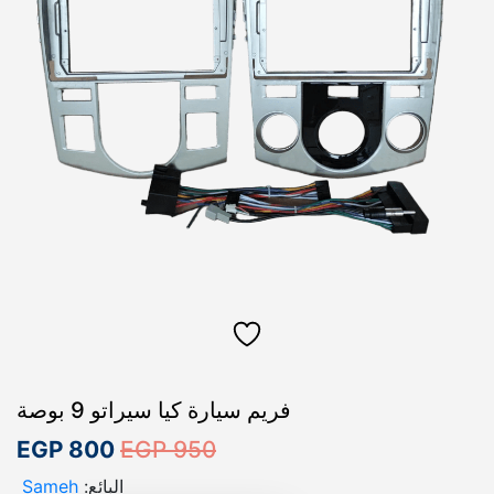
فريم سيارة كيا سيراتو 9 بوصة
ا
ا
EGP
800
EGP
950
ل
ل
البائع:
Sameh