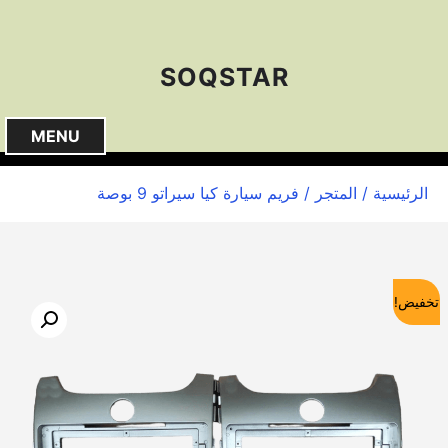
S
k
i
SOQSTAR
p
t
o
MENU
c
o
الرئيسية
/
المتجر
/ فريم سيارة كيا سيراتو 9 بوصة
n
t
e
n
t
تخفيض!
🔍