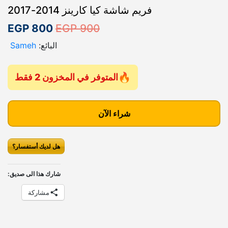
فريم شاشة كيا كارينز 2014-2017
ا
ا
EGP
800
EGP
900
ل
ل
البائع:
Sameh
س
س
ع
ع
المتوفر في المخزون 2 فقط
ر
ر
ك
ا
ا
م
شراء الآن
ل
ل
ي
أ
ح
ة
هل لديك أستفسار؟
ف
ص
ا
ر
ل
ل
ي
شارك هذا الى صديق:
ي
ي
م
مشاركة
ش
ه
ه
ا
و
و
ش