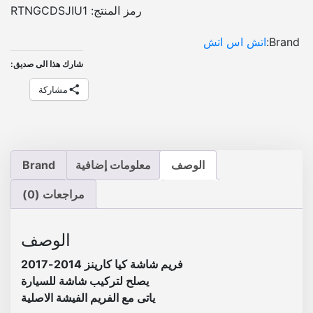
:
:
ة
رمز المنتج:
RTNGCDSJIU1
ك
E
E
Brand:
اتش اس اتش
ي
G
G
ا
شارك هذا الى صديق:
P
P
ك
مشاركة
ا
ر
8
9
ي
0
0
ن
0
0
ز
الوصف
معلومات إضافية
Brand
2
.
.
0
مراجعات (0)
1
4
الوصف
-
2
فريم شاشة كيا كارينز 2014-2017
0
يصلح لتركيب شاشة للسيارة
1
ياتى مع الفريم الفيشة الاصلية
7