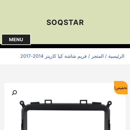
S
k
i
SOQSTAR
p
t
o
MENU
c
o
الرئيسية
/
المتجر
/ فريم شاشة كيا كارينز 2014-2017
n
t
e
n
t
تخفيض!
🔍