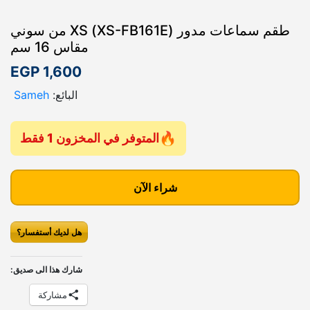
طقم سماعات مدور (XS-FB161E) XS من سوني
مقاس 16 سم
EGP
1,600
البائع:
Sameh
المتوفر في المخزون 1 فقط
ك
م
شراء الآن
ي
ة
هل لديك أستفسار؟
ط
ق
م
شارك هذا الى صديق:
س
مشاركة
م