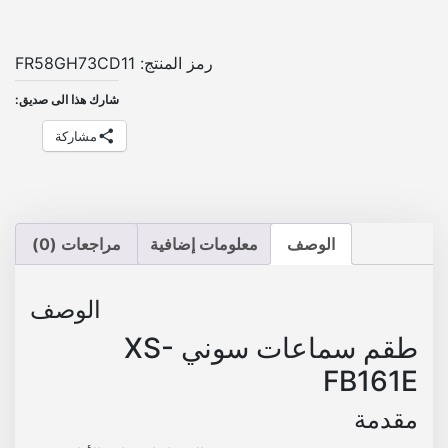
ا
ع
ا
رمز المنتج:
FR58GH73CD11
ت
شارك هذا الى صديق:
م
د
مشاركة
و
ر
(
X
الوصف
معلومات إضافية
مراجعات (0)
S
-
F
الوصف
B
طقم سماعات سوني XS-
1
FB161E
6
1
مقدمة
E
)