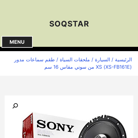
S
k
i
SOQSTAR
p
t
o
MENU
c
o
الرئيسية
/
السيارة
/
ملحقات السياة
/ طقم سماعات مدور
n
(XS-FB161E) XS من سوني مقاس 16 سم
t
e
n
t
🔍