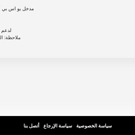
و
مدخل يو اس بي أم
د
ي
ل
لدعم اجهزة ان
G
ملاحظة: ال
P
X
-
I
X
3
5
.
Z
E
سياسة الخصوصية
|
سياسة الإرجاع
|
أتصل بنا