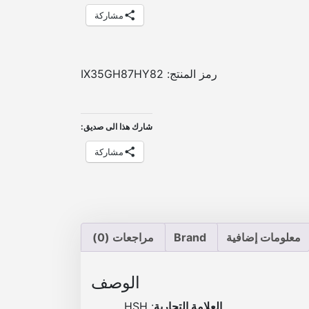
ي
ي
مشاركة
ه
ه
و
و
:
:
رمز المنتج:
IX35GH87HY82
E
E
G
G
شارك هذا الى صديق:
P
P
مشاركة
5
5
,
,
3
5
5
0
معلومات إضافية
Brand
مراجعات (0)
0
0
.
.
الوصف
العلامة التجارية
: HSH