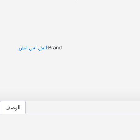
ه
1
0
ب
و
ص
ه
Brand:
اتش اس اتش
ا
ن
د
ر
و
ي
د
ل
الوصف
س
ي
ا
ر