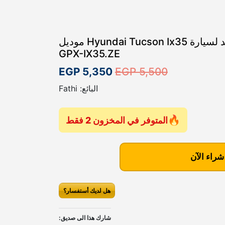
شاشه 10 بوصه اندرويد لسيارة Hyundai Tucson Ix35 موديل
GPX-IX35.ZE
ا
ا
EGP
5,350
EGP
5,500
ل
ل
البائع: Fathi
س
س
ع
ع
المتوفر في المخزون 2 فقط
ر
ر
ا
ا
شراء الآن
ل
ل
أ
ح
هل لديك أستفسار؟
ص
ا
ل
ل
شارك هذا الى صديق: