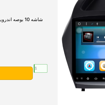
ك
م
ي
ة
ش
ا
ش