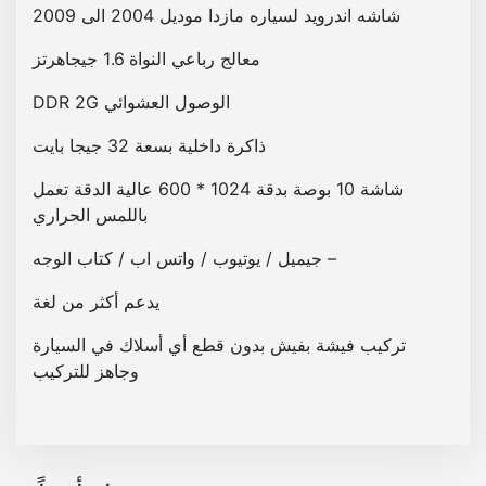
شاشه اندرويد لسياره مازدا موديل 2004 الى 2009
د
ي
معالج رباعي النواة 1.6 جيجاهرتز
ل
الوصول العشوائي DDR 2G
2
0
ذاكرة داخلية بسعة 32 جيجا بايت
0
4
شاشة 10 بوصة بدقة 1024 * 600 عالية الدقة تعمل
ا
باللمس الحراري
ل
– جيميل / يوتيوب / واتس اب / كتاب الوجه
ى
2
يدعم أكثر من لغة
0
0
تركيب فيشة بفيش بدون قطع أي أسلاك في السيارة
9
وجاهز للتركيب
ت
د
ع
م