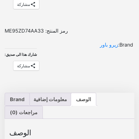
ن
مشاركة
د
ر
و
رمز المنتج:
ME95ZD74AA33
ي
د
Brand:
زيرو باور
ل
شارك هذا الى صديق:
س
ي
مشاركة
ا
ر
ه
م
الوصف
معلومات إضافية
Brand
ا
ز
مراجعات (0)
د
ا
م
الوصف
و