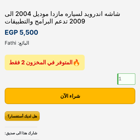
شاشه اندرويد لسياره مازدا موديل 2004 الى
2009 تدعم البرامج والتطبيقات
EGP
5,500
البائع: Fathi
المتوفر في المخزون 2 فقط
ك
م
ي
شراء الآن
ة
ش
ا
هل لديك أستفسار؟
ش
ه
شارك هذا الى صديق:
ا