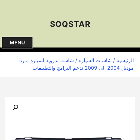
S
k
i
SOQSTAR
p
t
o
MENU
c
o
الرئيسية
/
شاشات السياره
/ شاشه اندرويد لسياره مازدا
n
موديل 2004 الى 2009 تدعم البرامج والتطبيقات
t
e
n
t
🔍