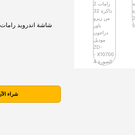
ك
م
شراء الآن
ي
ة
ش
ا
ش