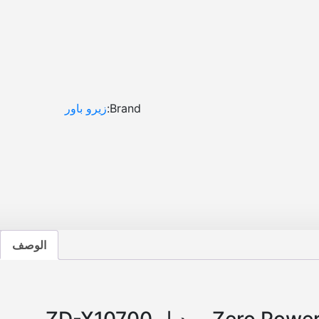
ة
ا
ن
د
ر
و
ي
Brand:
زيرو باور
د
ر
ا
م
ا
ت
2
ذ
الوصف
ا
ك
ر
ة