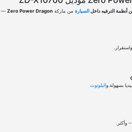
3
 أنظمة الترفيه داخل
السيارة
من ماركة
Zero Power Dragon
— أد
2
م
ن
ز
ي
ر
استقرار.
و
ب
ا
و
ر
ديا بسهولة.و
البلوتوث
د
ر
ا
ج
و
ن
م