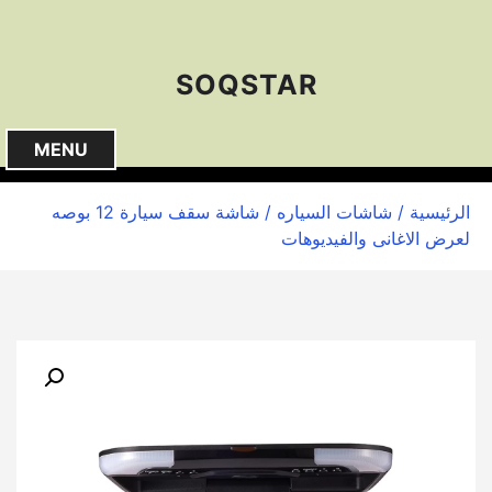
S
k
i
SOQSTAR
p
t
o
MENU
c
o
الرئيسية
/
شاشات السياره
/ شاشة سقف سيارة 12 بوصه
n
لعرض الاغانى والفيديوهات
t
e
n
t
🔍