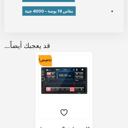
مقاس 19 بوصة – 4000 جنية
قد يعجبك أيضاً…
تخفيض!