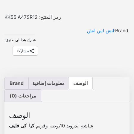
ر
و
رمز المنتج:
KK55IA47SR12
ي
د
Brand:
اتش اس اتش
ك
شارك هذا الى صديق:
ي
ا
مشاركة
ك
ى
ف
ا
الوصف
معلومات إضافية
Brand
ي
ف
مراجعات (0)
1
0
ب
الوصف
و
شاشة اندرويد 10بوصة وفريم
كيا كى فايف
ص