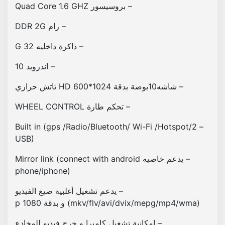
ة
– بروسيسور Quad Core 1.6 GHZ
ت
– رام DDR 2G
د
ع
– ذاكرة داخليه 32 G
م
ا
– اندرويد 10
ل
– شاشه10بوصة بدقة 1024*600 HD تاتش حراري
ب
ر
– تحكم طارة WHEEL CONTROL
ا
م
– Built in (gps /Radio/Bluetooth/ Wi-Fi /Hotspot/2
ج
USB)
و
– يدعم خاصيه Mirror link (connect with android
ا
phone/iphone)
ل
ت
– يدعم تشغيل أغلبية صيغ الفيديو
ط
(mkv/flv/avi/dvix/mepg/mp4/wma) و بدقة 1080 p
ب
ي
– إمكانية تشغيل كاميرا و خرج فيديو للمخادع