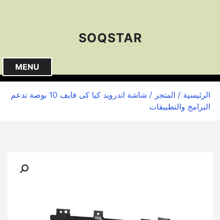
S
k
i
SOQSTAR
p
t
o
MENU
c
o
الرئيسية
/
المتجر
/ شاشة اندرويد كيا كى فايف 10 بوصة تدعم
n
البرامج والتطبيقات
t
e
n
t
🔍