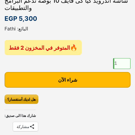
شاشة اندرويد كيا كى فايف 10 بوصة تدعم البرامج
والتطبيقات
EGP
5,300
البائع: Fathi
المتوفر في المخزون 2 فقط
ك
م
ي
شراء الآن
ة
ش
ا
هل لديك أستفسار؟
ش
ة
شارك هذا الى صديق:
ا
ن
مشاركة
د