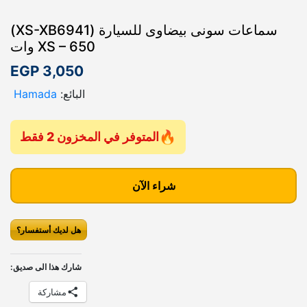
سماعات سونى بيضاوى للسيارة (XS-XB6941)
XS – 650 وات
EGP
3,050
البائع:
Hamada
المتوفر في المخزون 2 فقط
ك
م
شراء الآن
ي
ة
هل لديك أستفسار؟
س
م
ا
شارك هذا الى صديق:
ع
مشاركة
ا