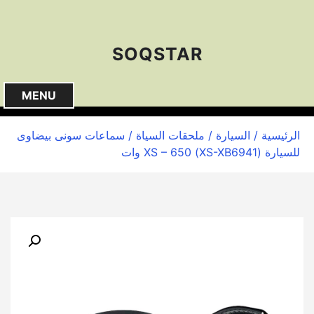
S
k
i
SOQSTAR
p
t
o
MENU
c
o
الرئيسية
/
السيارة
/
ملحقات السياة
/ سماعات سونى بيضاوى
n
للسيارة (XS-XB6941) XS – 650 وات
t
e
n
t
🔍