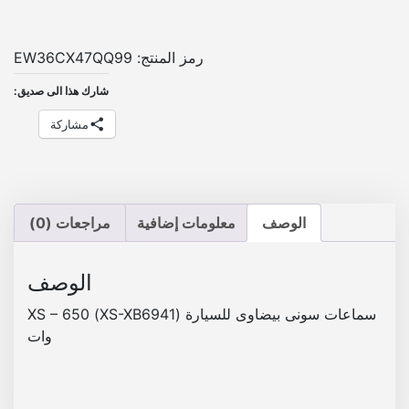
ت
س
و
رمز المنتج:
EW36CX47QQ99
ن
شارك هذا الى صديق:
ى
ب
مشاركة
ي
ض
ا
و
الوصف
معلومات إضافية
مراجعات (0)
ى
ل
ل
الوصف
س
سماعات سونى بيضاوى للسيارة (XS-XB6941) XS – 650
ي
وات
ا
ر
ة
(