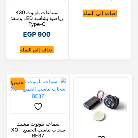
ل
س
سماعات بلوتوث K30
إضافة إلى السلة
ع
س
رياضية بشاشة LED ومنفذ
Type-C
ع
ر
EGP
900
ر
ا
ا
ل
إضافة إلى السلة
ل
أ
ح
ص
ا
ل
ل
ي
تخفيض!
ه
ي
ه
و
و
:
E
:
سماعه بلوتوث مشبك
سحاب تناسب الجميع – XO
G
E
BE37