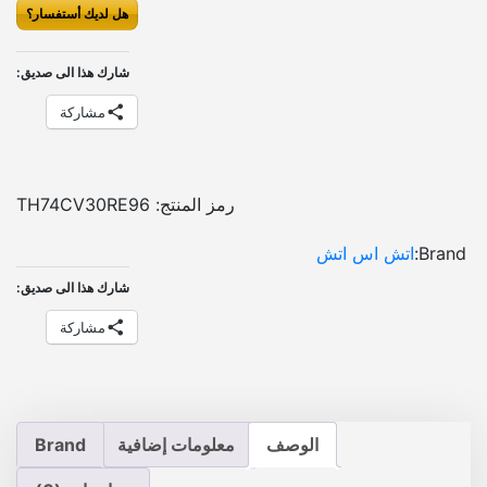
هل لديك أستفسار؟
ت
ح
ك
شارك هذا الى صديق:
م
مشاركة
ط
ا
ر
ة
رمز المنتج:
TH74CV30RE96
م
Brand:
اتش اس اتش
ا
ل
شارك هذا الى صديق:
ت
مشاركة
ى
ل
س
ي
ا
الوصف
معلومات إضافية
Brand
ر