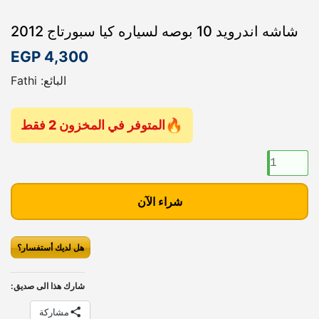
شاشه اندرويد 10 بوصه لسياره كيا سبورتاج 2012
EGP
4,300
البائع: Fathi
المتوفر في المخزون 2 فقط
ك
م
ي
شراء الآن
ة
ش
ا
هل لديك أستفسار؟
ش
ه
شارك هذا الى صديق:
ا
ن
مشاركة