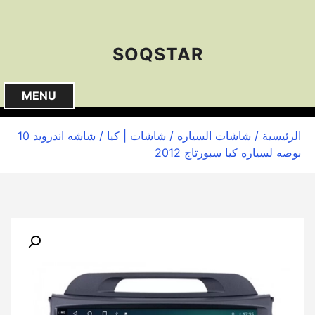
S
k
i
SOQSTAR
p
t
o
MENU
c
o
الرئيسية
/
شاشات السياره
/
شاشات | كيا
/ شاشه اندرويد 10
n
بوصه لسياره كيا سبورتاج 2012
t
e
n
t
🔍