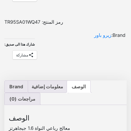
د
ر
و
رمز المنتج:
TR95SA01WQ47
ي
د
Brand:
زيرو باور
1
شارك هذا الى صديق:
0
ب
مشاركة
و
ص
ه
ل
الوصف
معلومات إضافية
Brand
س
ي
مراجعات (0)
ا
ر
ه
الوصف
ك
معالج رباعي النواة 1.6 جيجاهرتز
ي