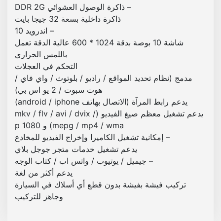
– ذاكرة الوصول العشوائي DDR 2G
ا
ذاكرة داخلية بسعة 32 جيجا بايت
س
– اندرويد 10
ب
شاشة 10 بوصة بدقة 1024 * 600 عالية الدقة تعمل
و
باللمس الحراري
ر
التحكم في العجلات
ت
مدمج (نظام تحديد المواقع / راديو / بلوتوث / واي فاي /
ا
هوت سبوت / 2 يو اس بي)
ج
يدعم رابط المرآة (الاتصال بهاتف android / iphone)
2
يدعم تشغيل معظم صيغ الفيديو (mkv / flv / avi / dvix /
0
mepg / mp4 / wma) و 1080 p
1
– إمكانية تشغيل الكاميرا وإخراج الفيديو للمخادع
2
يدعم تشغيل خدمات متجر جوجل بلاي
– جيميل / يوتيوب / واتس اب / كتاب الوجه
يدعم أكثر من لغة
تركيب فيشة بفيشة بدون قطع أي أسلاك في السيارة
وجاهز للتركيب