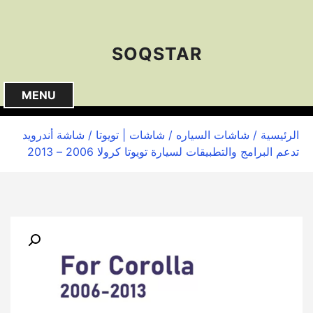
S
k
i
SOQSTAR
p
t
o
MENU
c
o
الرئيسية
/
شاشات السياره
/
شاشات | تويوتا
/ شاشة أندرويد
n
تدعم البرامج والتطبيقات لسيارة تويوتا كرولا 2006 – 2013
t
e
n
t
🔍