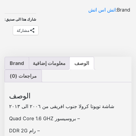
د
Brand:
اتش اس اتش
ت
شارك هذا الى صديق:
د
ع
مشاركة
م
ا
ل
ب
الوصف
معلومات إضافية
Brand
ر
ا
مراجعات (0)
م
ج
و
الوصف
ا
شاشة تويوتا كرولا جنوب افريقى من ٢٠٠٦ الى ٢٠١٣
ل
ت
– بروسيسور Quad Core 1.6 GHZ
ط
– رام DDR 2G
ب