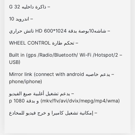
ي
– ذاكرة داخليه 32 G
ق
ا
– اندرويد 10
ت
– شاشه10بوصة بدقة 1024*600 HD تاتش حراري
ل
س
– تحكم طارة WHEEL CONTROL
ي
ا
– Built in (gps /Radio/Bluetooth/ Wi-Fi /Hotspot/2
ر
USB)
ة
– يدعم خاصيه Mirror link (connect with android
ت
phone/iphone)
و
ي
– يدعم تشغيل أغلبية صيغ الفيديو
و
(mkv/flv/avi/dvix/mepg/mp4/wma) و بدقة 1080 p
ت
ا
– إمكانية تشغيل كاميرا و خرج فيديو للمخادع
ك
ر
و