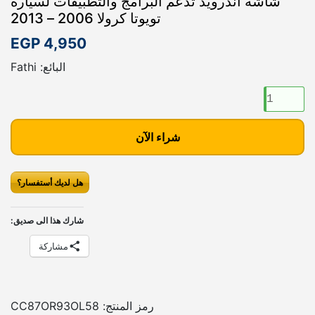
شاشة أندرويد تدعم البرامج والتطبيقات لسيارة
تويوتا كرولا 2006 – 2013
EGP
4,950
البائع: Fathi
ك
م
ي
شراء الآن
ة
ش
ا
هل لديك أستفسار؟
ش
ة
شارك هذا الى صديق:
أ
ن
مشاركة
د
ر
و
رمز المنتج:
CC87OR93OL58
ي