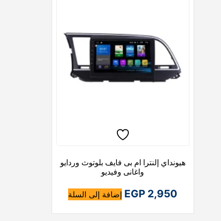
هيونداي إلنترا ام بى فايف بلوتوث وردايو
واغانى وفيديو
EGP
2,950
إضافة إلى السلة