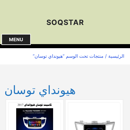
S
k
i
SOQSTAR
p
t
o
MENU
c
o
الرئيسية
/ منتجات تحت الوسم “هيونداي توسان”
n
t
e
n
هيونداي توسان
t