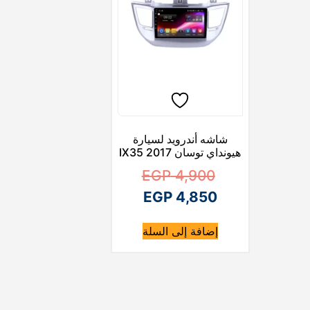
شاشه أندرويد لسيارة
هيونداي توسان 2017 IX35
ا
EGP
4,900
ا
ل
EGP
4,850
ل
س
إضافة إلى السلة
ع
س
ع
ر
ا
ر
ا
ل