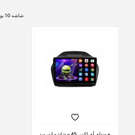
شاشه 10 بوصه اندرويد لسيارة Hyundai Tucson Ix35 موديل GPX-IX35.ZE
هيونداي أى اكس 45 – شاشه اندرويد