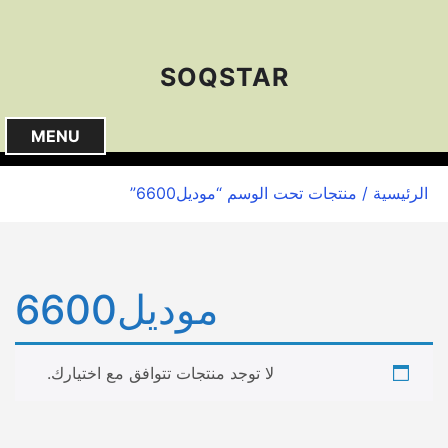
S
k
i
SOQSTAR
p
t
o
MENU
c
o
الرئيسية
/ منتجات تحت الوسم “موديل6600”
n
t
e
n
موديل6600
t
لا توجد منتجات تتوافق مع اختيارك.