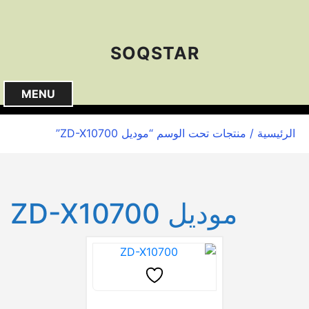
S
k
i
SOQSTAR
p
t
o
MENU
c
o
الرئيسية
/ منتجات تحت الوسم “موديل ZD-X10700”
n
t
e
n
موديل ZD-X10700
t