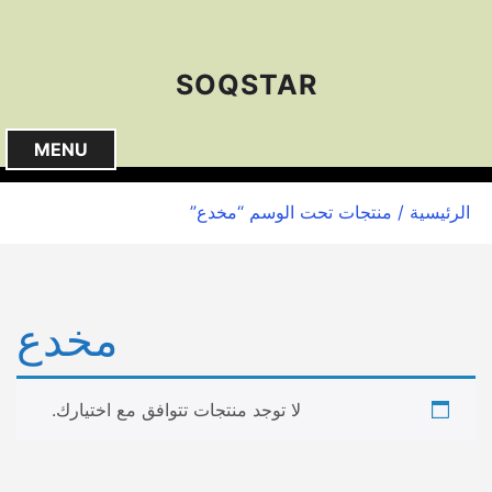
S
k
i
SOQSTAR
p
t
o
MENU
c
o
الرئيسية
/ منتجات تحت الوسم “مخدع”
n
t
e
n
مخدع
t
لا توجد منتجات تتوافق مع اختيارك.