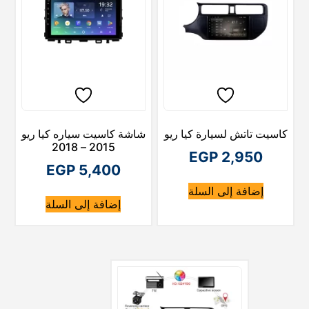
ح
ص
ا
ل
ل
ي
ه
ي
ه
و
:
و
كاسيت تاتش لسيارة كيا ريو
شاشة كاسيت سياره كيا ريو
E
:
2015 – 2018
EGP
2,950
G
E
EGP
5,400
G
P
إضافة إلى السلة
P
إضافة إلى السلة
5
5
,
8
,
0
4
0
0