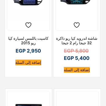
شاشة اندرويد كيا ريو ذاكرة
كاسيت باللمس لسيارة كيا
32 جيجا رام 2 جيجا
ريو 2015
ا
EGP
2,950
EGP
5,800
ا
ل
EGP
5,400
إضافة إلى السلة
ل
س
إضافة إلى السلة
ع
س
ع
ر
ا
ر
ا
ل
ل
أ