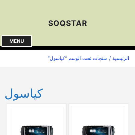
S
k
i
SOQSTAR
p
t
o
MENU
c
o
الرئيسية
/ منتجات تحت الوسم “كياسول”
n
t
e
n
كياسول
t