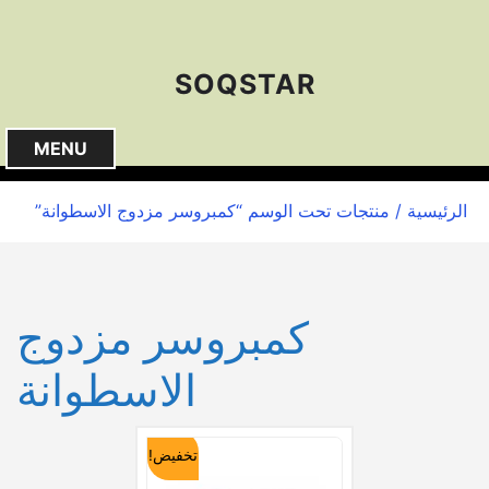
S
k
i
SOQSTAR
p
t
o
MENU
c
o
الرئيسية
/ منتجات تحت الوسم “كمبروسر مزدوج الاسطوانة”
n
t
e
n
كمبروسر مزدوج
t
الاسطوانة
تخفيض!