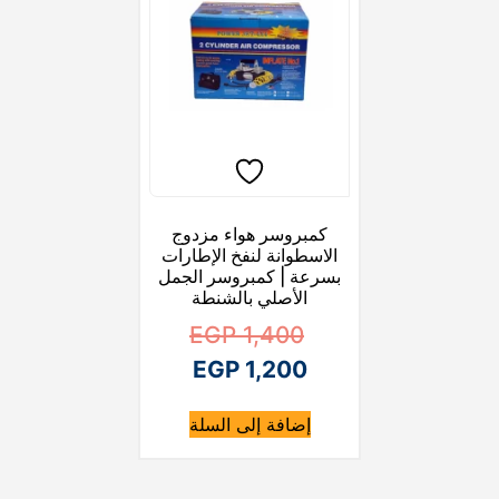
كمبروسر هواء مزدوج
الاسطوانة لنفخ الإطارات
بسرعة | كمبروسر الجمل
الأصلي بالشنطة
ا
EGP
1,400
ا
ل
EGP
1,200
ل
س
إضافة إلى السلة
ع
س
ع
ر