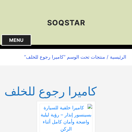
S
k
i
SOQSTAR
p
t
o
MENU
c
o
الرئيسية
/ منتجات تحت الوسم “كاميرا رجوع للخلف”
n
t
e
n
كاميرا رجوع للخلف
t