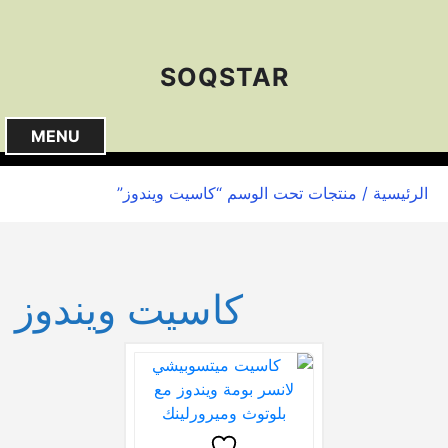
S
k
i
SOQSTAR
p
t
o
MENU
c
o
الرئيسية
/ منتجات تحت الوسم “كاسيت ويندوز”
n
t
e
n
كاسيت ويندوز
t