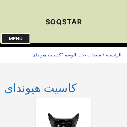
S
k
i
SOQSTAR
p
t
o
MENU
c
o
الرئيسية
/ منتجات تحت الوسم “كاسيت هيونداى”
n
t
e
n
كاسيت هيونداى
t