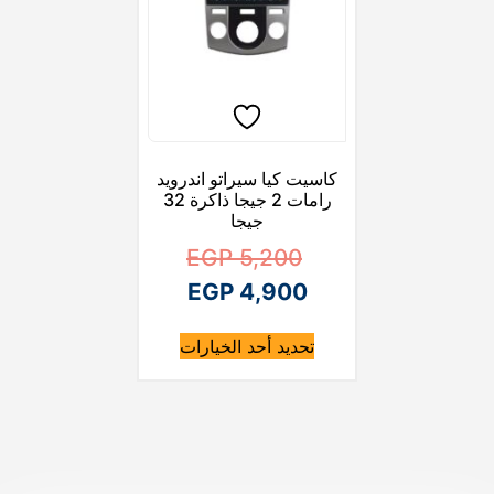
كاسيت كيا سيراتو اندرويد
رامات 2 جيجا ذاكرة 32
جيجا
ا
EGP
5,200
ا
ل
EGP
4,900
ل
س
ه
تحديد أحد الخيارات
ن
ع
س
ا
ع
ر
ك
ا
ر
ا
ا
ل
ل
ع