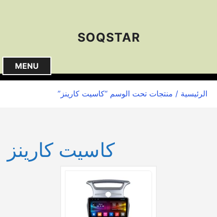
S
k
i
SOQSTAR
p
t
o
MENU
c
o
الرئيسية
/ منتجات تحت الوسم “كاسيت كارينز”
n
t
e
n
كاسيت كارينز
t