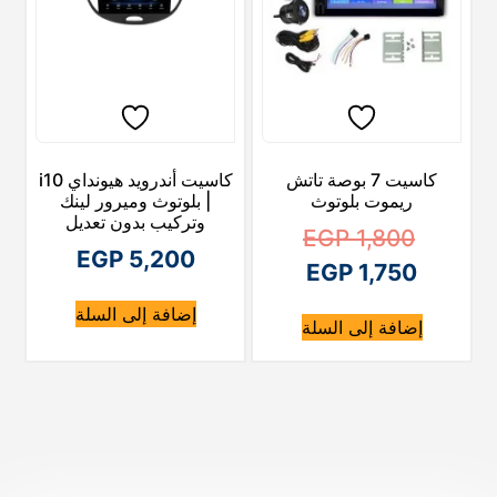
كاسيت 7 بوصة تاتش
كاسيت أندرويد هيونداي i10
ريموت بلوتوث
| بلوتوث وميرور لينك
وتركيب بدون تعديل
ا
EGP
1,800
EGP
5,200
ا
ل
EGP
1,750
ل
س
إضافة إلى السلة
إضافة إلى السلة
ع
س
ع
ر
ا
ر
ا
ل
ل
أ