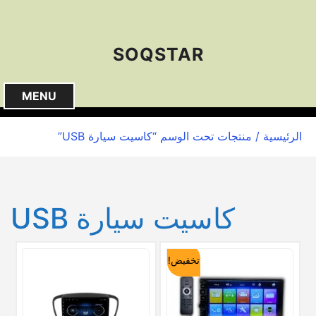
S
k
i
SOQSTAR
p
t
o
MENU
c
o
الرئيسية
/ منتجات تحت الوسم “كاسيت سيارة USB”
n
t
e
n
كاسيت سيارة USB
t
تخفيض!