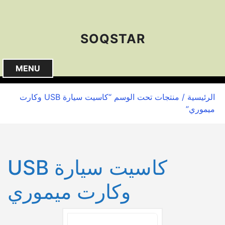
S
k
i
SOQSTAR
p
t
o
MENU
c
o
الرئيسية
/ منتجات تحت الوسم “كاسيت سيارة USB وكارت
n
ميموري”
t
e
n
t
كاسيت سيارة USB
وكارت ميموري