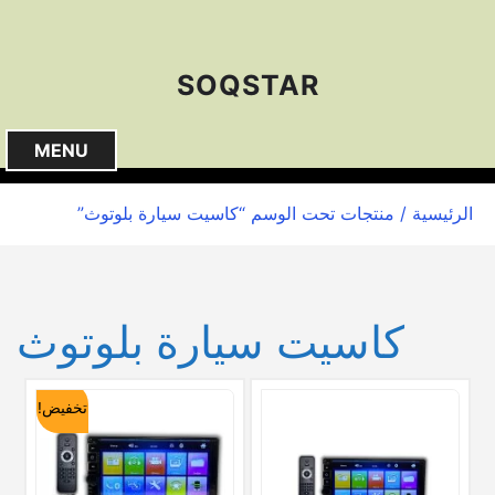
S
k
i
SOQSTAR
p
t
o
MENU
c
o
الرئيسية
/ منتجات تحت الوسم “كاسيت سيارة بلوتوث”
n
t
e
n
كاسيت سيارة بلوتوث
t
تخفيض!