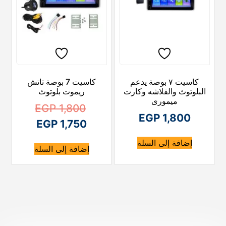
كاسيت ٧ بوصة يدعم
كاسيت 7 بوصة تاتش
البلوتوث والفلاشه وكارت
ريموت بلوتوث
ميمورى
ا
EGP
1,800
EGP
1,800
ا
ل
EGP
1,750
ل
س
إضافة إلى السلة
إضافة إلى السلة
ع
س
ع
ر
ا
ر
ا
ل
ل
أ