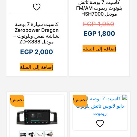
كاسيت 7 بوصة تاتش
بلوتوث ريموت FM/AM
موديل HSH7000
ا
EGP
1,950
كاسيت سيارة 7 بوصة
Zeropower Dragon
ا
ل
EGP
1,800
بشاشة لمس وبلوتوث –
موديل ZD-X888
ل
س
إضافة إلى السلة
EGP
2,000
ع
س
ع
ر
إضافة إلى السلة
ا
ر
ا
ل
ل
أ
ح
ص
تخفيض!
تخفيض!
ا
ل
ل
ي
ه
ي