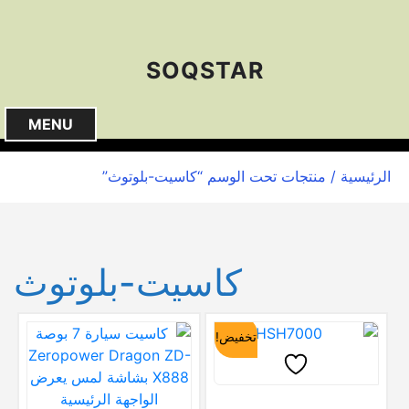
S
k
i
SOQSTAR
p
t
o
MENU
c
o
الرئيسية
/ منتجات تحت الوسم “كاسيت-بلوتوث”
n
t
e
n
كاسيت-بلوتوث
t
تخفيض!