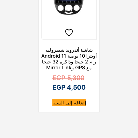
شاشة أندرويد شيفروليه
أوبترا 10 بوصة Android 11
رام 2 جيجا وذاكرة 32 جيجا
مع GPS وMirror Link
ا
EGP
5,300
ا
ل
EGP
4,500
ل
س
إضافة إلى السلة
ع
س
ع
ر
ا
ر
ا
ل