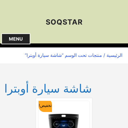
S
k
i
SOQSTAR
p
t
o
MENU
c
o
الرئيسية
/ منتجات تحت الوسم “شاشة سيارة أوبترا”
n
t
e
n
شاشة سيارة أوبترا
t
تخفيض!