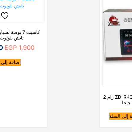
كاسيت 7 بوصة ل
تاتش بلوتوث
ا
0
EGP
1,900
ل
إضافة إلى 
س
ع
ر
ا
شاشة سيارة أندرويد ZD-RK3326 رام 2
ل
أ
 إلى السلة
ص
ل