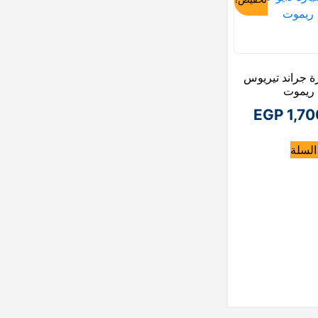
سيارة جراند تيريوس
 ريموت
ا
EGP
1,70
ل
السلة
س
ع
ر
ا
ل
ح
ا
ل