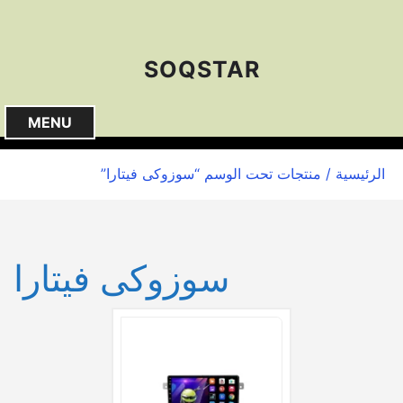
S
k
i
SOQSTAR
p
t
o
MENU
c
o
الرئيسية
/ منتجات تحت الوسم “سوزوكى فيتارا”
n
t
e
n
سوزوكى فيتارا
t