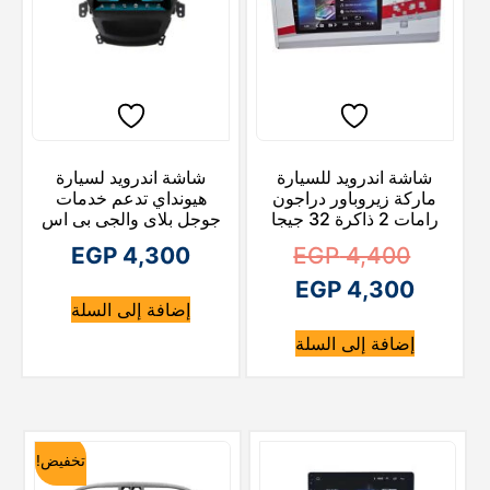
شاشة اندرويد للسيارة
شاشة اندرويد لسيارة
ماركة زيروباور دراجون
هيونداي تدعم خدمات
رامات 2 ذاكرة 32 جيجا
جوجل بلاى والجى بى اس
ا
EGP
4,300
EGP
4,400
ا
ل
EGP
4,300
إضافة إلى السلة
ل
س
إضافة إلى السلة
ع
س
ع
ر
ا
ر
ا
ل
تخفيض!