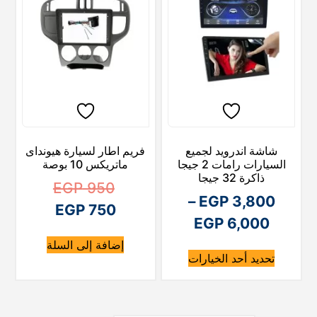
ل
أ
ح
ص
ا
ل
ل
ي
ه
ي
ه
و
:
و
شاشة اندرويد لجميع
فريم اطار لسيارة هيونداى
E
:
السيارات رامات 2 جيجا
ماتريكس 10 بوصة
G
E
ذاكرة 32 جيجا
ا
EGP
950
G
P
–
EGP
3,800
ا
ل
EGP
750
P
ن
EGP
6,000
ل
س
4
ط
إضافة إلى السلة
ه
ع
س
تحديد أحد الخيارات
4
,
ن
ا
ع
ر
ا
4
,
ق
ا
ر
ك
0
3
ا
ا