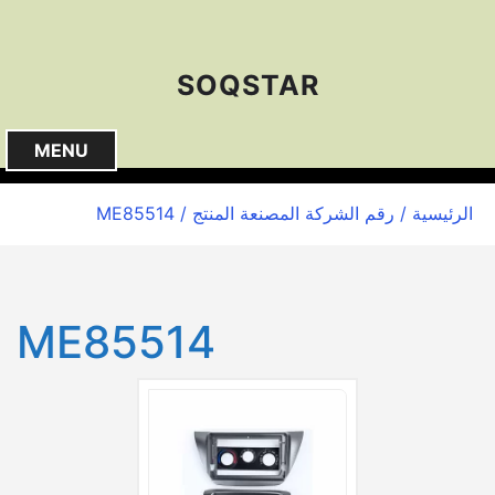
S
k
i
SOQSTAR
p
t
o
MENU
c
o
الرئيسية
/ رقم الشركة المصنعة المنتج / ME85514
n
t
e
n
ME85514
t