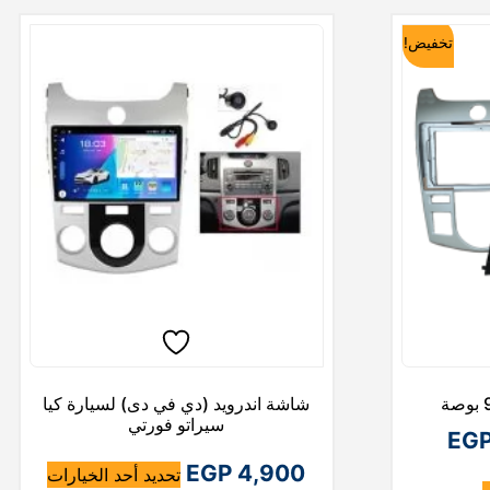
تخفيض!
شاشة اندرويد (دي في دى) لسيارة كيا
سيراتو فورتي
ا
EG
ه
ل
4,900
EGP
تحديد أحد الخيارات
ه
ن