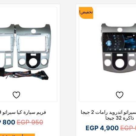
تخفيض!
كاسيت كيا سيراتو اندرويد رامات 2 جيجا
فريم سيارة كيا سيراتو 9 بوصة
ذاكرة 32 جيجا
ا
P
800
EGP
950
ا
ا
EGP
4,900
EGP
ل