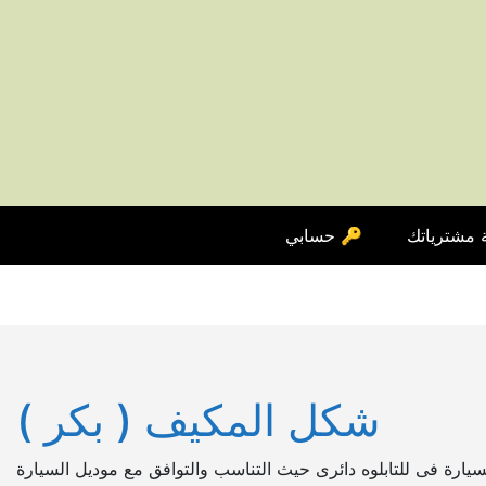
S
k
i
p
t
o
c
o
n
 مشترياتك
🔑 حسابي
t
e
n
t
شكل المكيف ( بكر )
ارة فى للتابلوه دائرى حيث التناسب والتوافق مع موديل السيارة