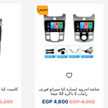
تخفيض!
شاشة اندرويد لسيارة كيا سيراتو فورتى
رامات 2 ذاكرة 32 جيجا
ا
ا
5,200
EGP
4,600
EGP
4,900